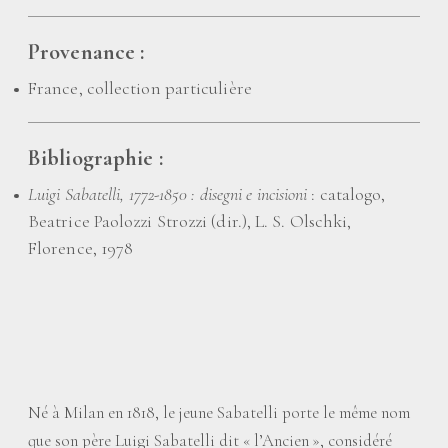
Provenance :
France, collection particulière
Bibliographie :
Luigi Sabatelli, 1772-1850 : disegni e incisioni
: catalogo,
Beatrice Paolozzi Strozzi (dir.), L. S. Olschki,
Florence, 1978
Né à Milan en 1818, le jeune Sabatelli porte le même nom
que son père Luigi Sabatelli dit «
l’Ancien
», considéré