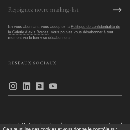
En vous abonnant, vous acceptez la
Politique de confidentialité de
la Galerie Alexis Bordes
. Vous pouvez vous désabonner à tout
moment via le lien «
se désabonner
».
RÉSEAUX SOCIAUX
© 2026
Alexis Bordes — Tous droits réservés
Mentions légales
|
Ce site utilise des cookies et vous donne le contrôle sur
Politique de confidentialité
|
Conditions Générales d’utilisation
|