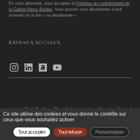
En vous abonnant, vous acceptez la
Politique de confidentialité de
la Galerie Alexis Bordes
. Vous pouvez vous désabonner à tout
moment via le lien «
se désabonner
».
RÉSEAUX SOCIAUX
© 2026
Alexis Bordes — Tous droits réservés
Mentions légales
|
Ce site utilise des cookies et vous donne le contrôle sur
Politique de confidentialité
|
Conditions Générales d’utilisation
|
ceux que vous souhaitez activer
Conditions Générales de Vente
Tout accepter
Tout refuser
Personnaliser