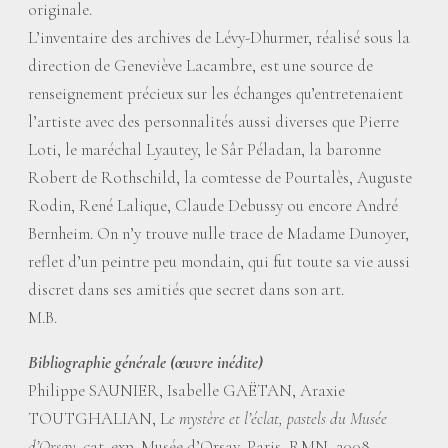
originale.
L’inventaire des archives de Lévy-Dhurmer, réalisé sous la
direction de Geneviève Lacambre, est une source de
renseignement précieux sur les échanges qu’entretenaient
l’artiste avec des personnalités aussi diverses que Pierre
Loti, le maréchal Lyautey, le Sâr Péladan, la baronne
Robert de Rothschild, la comtesse de Pourtalès, Auguste
Rodin, René Lalique, Claude Debussy ou encore André
Bernheim. On n’y trouve nulle trace de Madame Dunoyer,
reflet d’un peintre peu mondain, qui fut toute sa vie aussi
discret dans ses amitiés que secret dans son art.
M.B.
Bibliographie générale (œuvre inédite)
Philippe SAUNIER, Isabelle GAËTAN, Araxie
TOUTGHALIAN, L
e mystère et l’éclat, pastels du Musée
d’Orsay
, cat. exp. Musée d’Orsay, Paris, RMN, 2008.