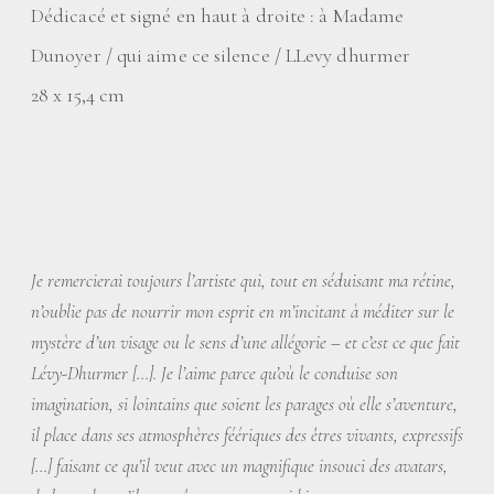
Dédicacé et signé en haut à droite : à Madame
Dunoyer / qui aime ce silence / LLevy dhurmer
28 x 15,4 cm
Je remercierai toujours l’artiste qui, tout en séduisant ma rétine,
n’oublie pas de nourrir mon esprit en m’incitant à méditer sur le
mystère d’un visage ou le sens d’une allégorie – et c’est ce que fait
Lévy-Dhurmer […]. Je l’aime parce qu’où le conduise son
imagination, si lointains que soient les parages où elle s’aventure,
il place dans ses atmosphères féériques des êtres vivants, expressifs
[…] faisant ce qu’il veut avec un magnifique insouci des avatars,