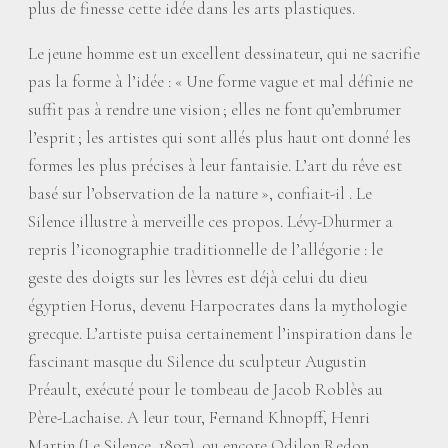
plus de finesse cette idée dans les arts plastiques.
Le jeune homme est un excellent dessinateur, qui ne sacrifie
pas la forme à l’idée : «
Une forme vague et mal définie ne
suffit pas à rendre une vision
; elles ne font qu’embrumer
l’esprit
; les artistes qui sont allés plus haut ont donné les
formes les plus précises à leur fantaisie. L’art du rêve est
basé sur l’observation de la nature
», confiait-il . Le
Silence illustre à merveille ces propos. Lévy-Dhurmer a
repris l’iconographie traditionnelle de l’allégorie : le
geste des doigts sur les lèvres est déjà celui du dieu
égyptien Horus, devenu Harpocrates dans la mythologie
grecque. L’artiste puisa certainement l’inspiration dans le
fascinant masque du Silence du sculpteur Augustin
Préault, exécuté pour le tombeau de Jacob Roblès au
Père-Lachaise. A leur tour, Fernand Khnopff, Henri
Martin (Le Silence, 1897), ou encore Odilon Redon